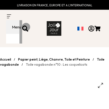
LIVRAISON EN FRANCE, EUROPE ET A L'INTERNATIONAL
Menu
Accueil
Papier peint, Liège, Chanvre, Toile et Peinture
Toile
/
/
vagabonde
Toile vagabonde n°10 : Les coquelicots
/