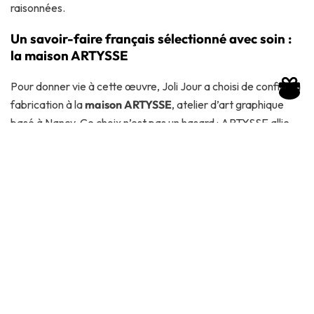
raisonnées.
Un savoir-faire français sélectionné avec soin :
la maison ARTYSSE
Pour donner vie à cette œuvre, Joli Jour a choisi de confier la
fabrication à la
maison ARTYSSE
, atelier d’art graphique
basé à Nancy. Ce choix n’est pas un hasard : ARTYSSE allie
originalité technique
(papier froissé à la main) et
exigence
artisanale
.
Joli Jour a été séduit par :
La
qualité du papier français recyclé
, non
inflammable
Les
encres latex éco-certifiées
, sans solvants
Le
geste manuel unique
de froissage, qui donne à
chaque toile sa personnalité
L’ancrage territorial fort, garant d’un circuit court et