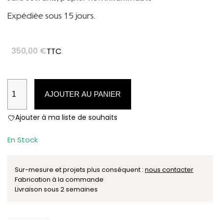
Expédiée sous 15 jours.
350,00
€
TTC
quantité
AJOUTER AU PANIER
de
Toile
Ajouter à ma liste de souhaits
vagabonde
n°10
En Stock
:
Les
coquelicots
Sur-mesure et projets plus conséquent :
nous contacter
Fabrication à la commande
Livraison sous 2 semaines